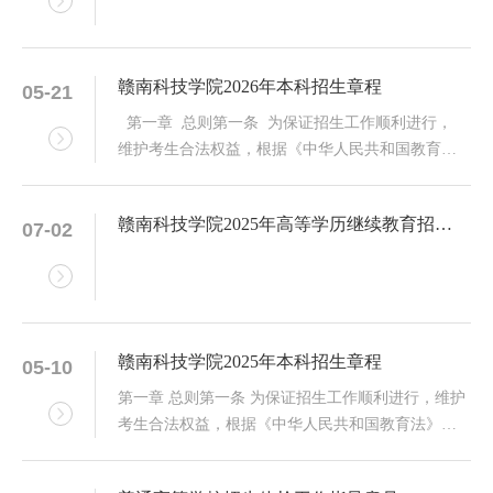
赣南科技学院2026年本科招生章程
05-21
第一章 总则第一条 为保证招生工作顺利进行，
维护考生合法权益，根据《中华人民共和国教育
法》《中华人民共和国高等教育法》等相关法律和
教育部有关规定，结合学校招生工作实际，特制定
赣南科技学院2025年高等学历继续教育招生简章
07-02
本章程。第二条 本章程是学校向社会公布有关招生
政策、规定及相关信息的主要形式，是学校开展招
生工作的主要依据，本章程适用于学校2026年全日
制普通本科招生工作。第三条 本章程所称的招生工
作，是完成江西省发展和改革委员会、江西省教育
厅批准并正式下达的全日制普通本科招生计划。...
赣南科技学院2025年本科招生章程
05-10
第一章 总则第一条 为保证招生工作顺利进行，维护
考生合法权益，根据《中华人民共和国教育法》
《中华人民共和国高等教育法》等相关法律和教育
部有关规定，结合学校招生工作实际，特制定本章