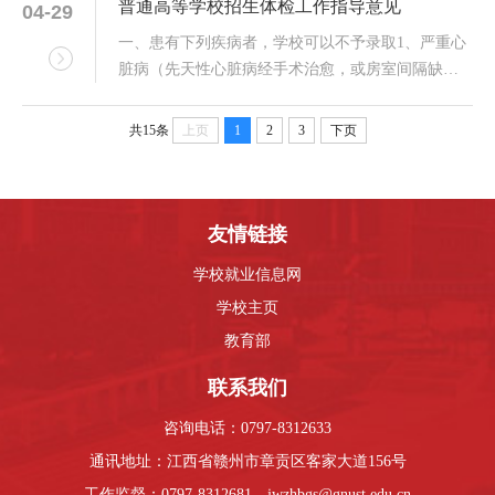
普通高等学校招生体检工作指导意见
04-29
程。第二条 本章程是学校向社会公布有关招生政
策、规定及相关信息的主要形式，是学校开展招生
一、患有下列疾病者，学校可以不予录取1、严重心
工作的主要依据，本章程适用于学校2025年全日制
脏病（先天性心脏病经手术治愈，或房室间隔缺损
普通本科招生工作。第三条 本章程所称的招生工
分流量少，动脉导管未闭返流血量少，经二级以上
作，是完成江西省发展和改革委员会、江西省教育
医院专科检查确定无需手术者除外）、心肌病、高
共15条
上页
1
2
3
下页
厅批准并正式下达的全日制普通本科招生计划。...
血压病。2、重症支气管扩张、哮喘，恶性肿瘤、慢
性肾炎、尿毒症。3、严重的血液、内分泌及代谢系
统疾病、风湿性疾病。4、重症或难治性癫痫或其他
神经系统疾病；严重精神病未治愈、精神活性物质
友情链接
滥用和依赖。5、慢性肝炎病人并且肝功能不正常者
学校就业信息网
（...
学校主页
教育部
联系我们
咨询电话：0797-8312633
通讯地址：江西省赣州市章贡区客家大道156号
工作监督：0797-8312681，jwzhbgs@gnust.edu.cn